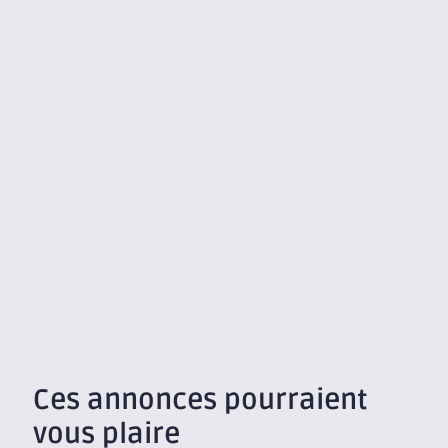
L’agence Axite de Chambéry
L’agence Axite de Chambéry
Située sur le parc d’activité de Savoie Technolac, l’agence de
Chambéry est membre du réseau CBRE. Notre cabinet vous
accompagne, quelle...
Ces annonces pourraient
vous plaire