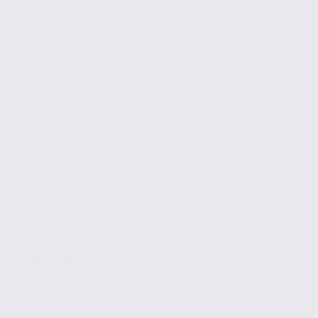
SAINT-MICHEL-DE-MAURIENNE
206 m2
1 566 € / m2
Réf. 73.23503