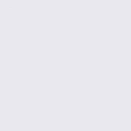
Réf. 38.101187