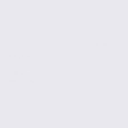
de 130
à 1572.67 m2
2 000 € / m2
Réf. 73.23579