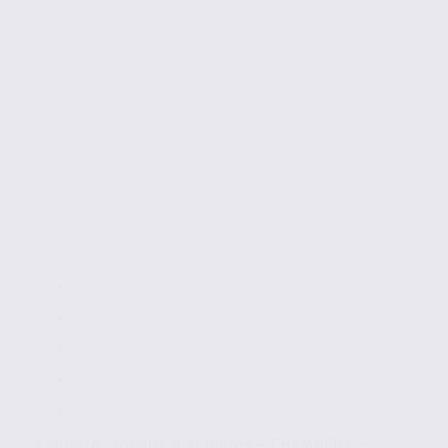
À vendre : locaux d’activités – CHAMBERY –