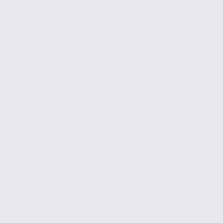
1 065 € / m2
Réf. 73.23587