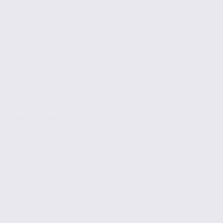
1270 m2
1 693 € / m2
Réf. 73.23457