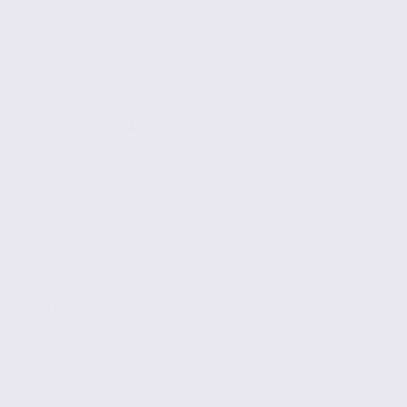
LE BOURGET-DU-LAC
193 m2
1 950 € / m2
Réf. 73.23324