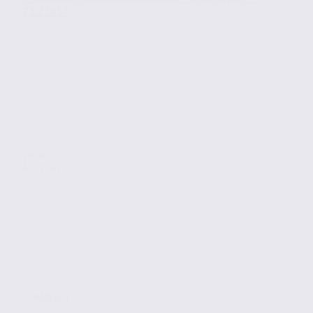
73.23457
Vente
Activites
CHAMBERY