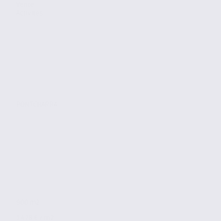
Vente
Activites
PONTCHARRA
900 m2
1 478 € / m2