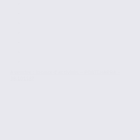
À vendre : locaux d’activités – PONTCHARRA –
38.101187