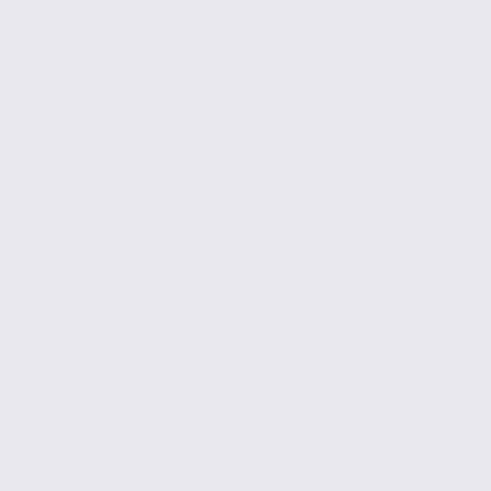
SAINTE-HELENE-DU-LAC
684 m2
1 462 € / m2
Réf. 73.23507