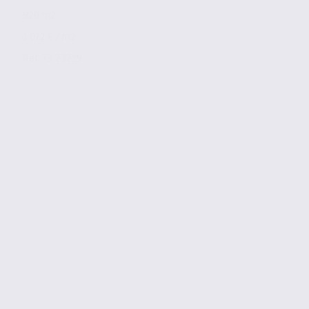
920 m2
1 072 € / m2
Réf. 73.23219