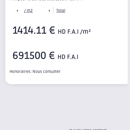
/ m2
Total
1414.11 €
HD F.A.I /m²
691500 €
HD F.A.I
Honoraires: Nous consulter