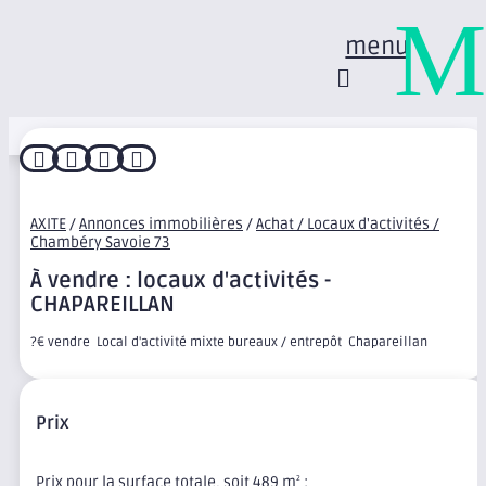
M
menu




AXITE
/
Annonces immobilières
/
Achat / Locaux d'activités /
Chambéry Savoie 73
À vendre : locaux d'activités -
CHAPAREILLAN
?€ vendre  Local d'activité mixte bureaux / entrepôt  Chapareillan
Prix
Prix pour la surface totale, soit 489 m
:
2