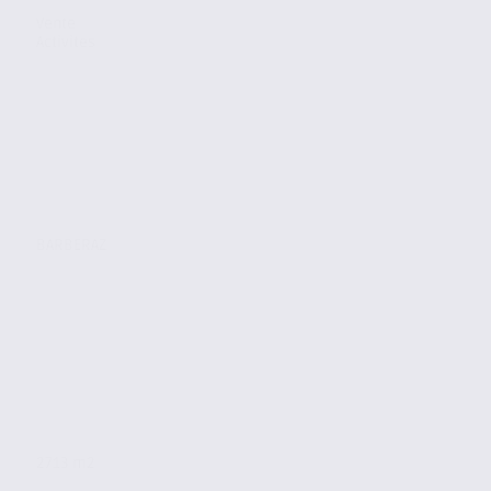
Vente
Activites
BARBERAZ
2713 m2