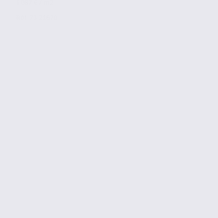
1 087 € / m2
Réf. 73.21670