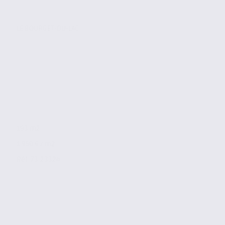
LE BOURGET-DU-LAC
193 m2
1 950 € / m2
Réf. 73.23324