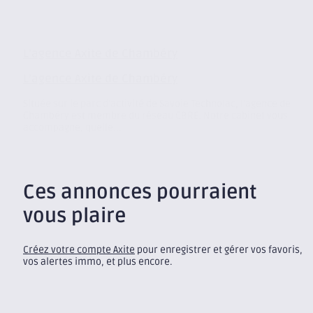
L’agence Axite de Chambéry
L’agence Axite de Chambéry
Située sur le parc d’activité de Savoie Technolac, l’agence de
Chambéry est membre du réseau CBRE. Notre cabinet vous
accompagne, quelle...
Ces annonces pourraient
vous plaire
Créez votre compte Axite
pour enregistrer et gérer vos favoris,
vos alertes immo, et plus encore.