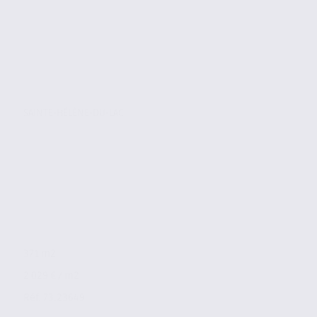
SAINTE-HÉLÈNE-DU-LAC
371 m2
2 029 € / m2
Réf. 73.23649