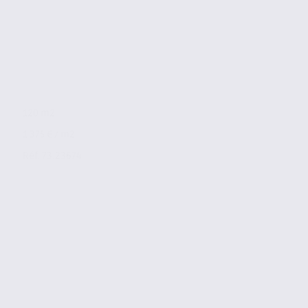
120 m2
1 375 € / m2
Réf. 73.23674