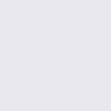
BOURGOIN JALLIEU
197 m2
Réf. 38.100705
127 € / m2 / an