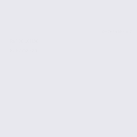
de 265
à 552 m2
Réf. 38.101188
82 € / m2 / an