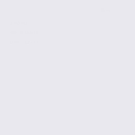
de 63.5
à 190 m2
Réf. 38.101135
105 € / m2 / an