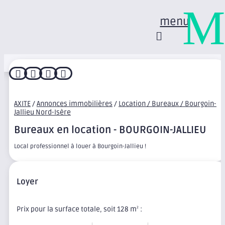
M
menu




AXITE
/
Annonces immobilières
/
Location / Bureaux / Bourgoin-
Jallieu Nord-Isère
Bureaux en location - BOURGOIN-JALLIEU
Local professionnel à louer à Bourgoin-Jallieu !
Loyer
Prix pour la surface totale, soit 128 m
:
2