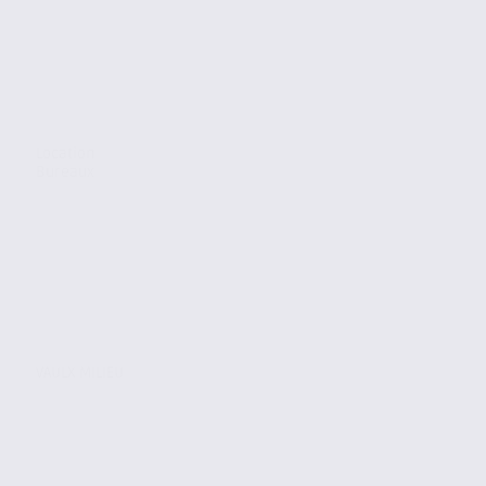
Location
Bureaux
VAULX MILIEU