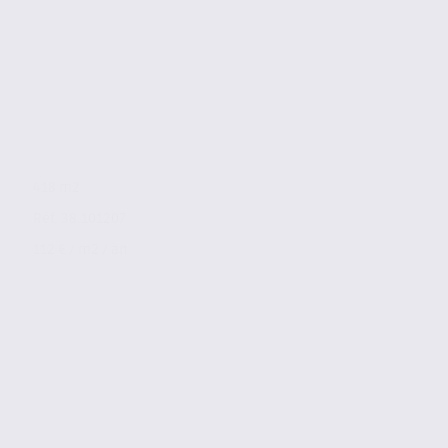
418 m2
Réf. 38.101207
112 € / m2 / an