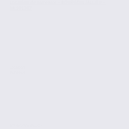
Location de bureaux – BOURGOIN JALLIEU –
38.101207
Location
Bureaux
BOURGOIN JALLIEU