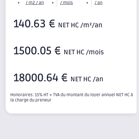
/ m2 / an
/ mois
/ an
140.63 €
NET HC /m²/an
1500.05 €
NET HC /mois
18000.64 €
NET HC /an
Honoraires: 15% HT + TVA du montant du loyer annuel NET HC à
la charge du preneur