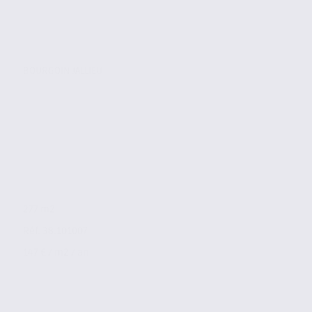
BOURGOIN JALLIEU
277 m2
Réf. 38.101007
147 € / m2 / an