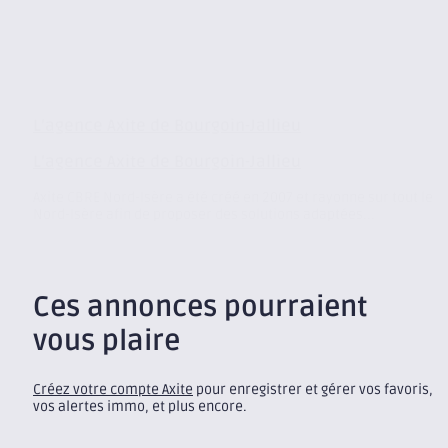
L’agence Axite de Bourgoin-Jallieu
L’agence Axite de Bourgoin-Jallieu
Axite CBRE Nord-Isère a été créé en 2007 et rayonne sur tout le
Nord-Isère afin de proposer des solutions adaptées...
Ces annonces pourraient
vous plaire
Créez votre compte Axite
pour enregistrer et gérer vos favoris,
vos alertes immo, et plus encore.