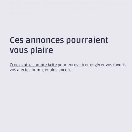
Située au centre ville de Grenoble au cœur de l’éco-quartier de
la Caserne de Bonne, l’agence de Grenoble, membre
indépendant...
Ces annonces pourraient
vous plaire
Créez votre compte Axite
pour enregistrer et gérer vos favoris,
vos alertes immo, et plus encore.