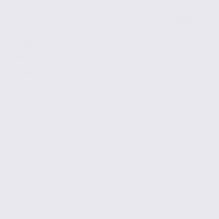
de 124.63
à 2828.3 m2
Réf. 38.6313
135 € / m2 / an