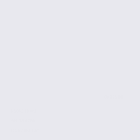
de 215.88
à 5041.18 m2
Réf. 38.6766
155 € / m2 / an