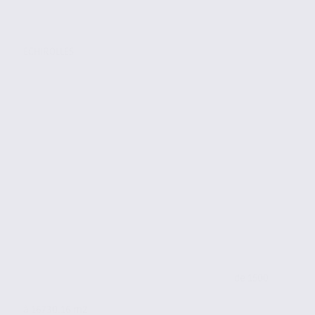
ECHIROLLES
de 1500
à 16730.16 m2