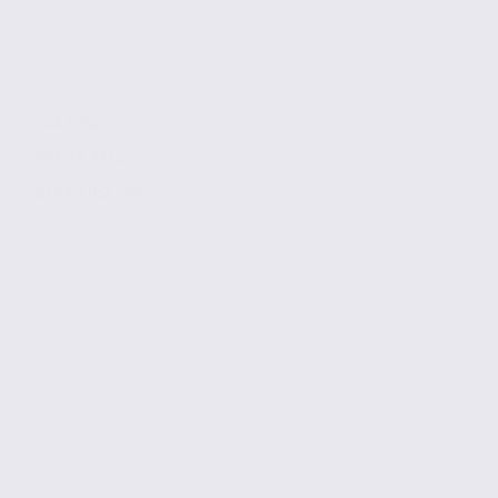
748.5 m2
Réf. 38.99145
210 € / m2 / an