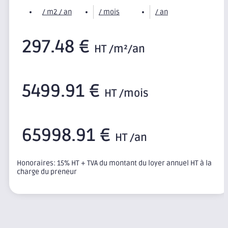
/ m2 / an
/ mois
/ an
297.48 €
HT /m²/an
5499.91 €
HT /mois
65998.91 €
HT /an
Honoraires: 15% HT + TVA du montant du loyer annuel HT à la
charge du preneur