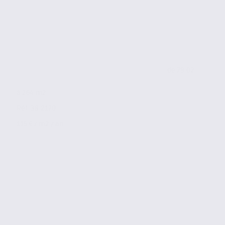
de 79.02
à 264 m2
Réf. 38.2170
115 € / m2 / an