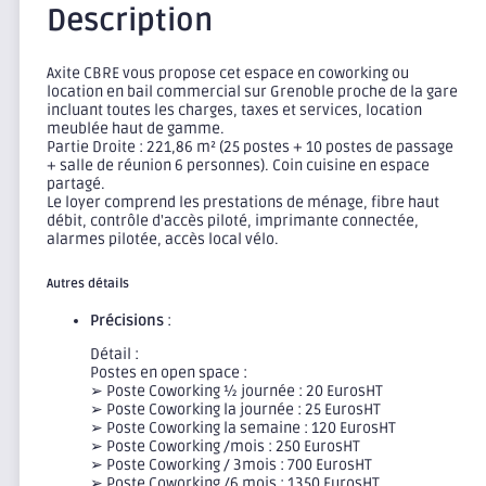
Description
Axite CBRE vous propose cet espace en coworking ou
location en bail commercial sur Grenoble proche de la gare
incluant toutes les charges, taxes et services, location
meublée haut de gamme.
Partie Droite : 221,86 m² (25 postes + 10 postes de passage
+ salle de réunion 6 personnes). Coin cuisine en espace
partagé.
Le loyer comprend les prestations de ménage, fibre haut
débit, contrôle d'accès piloté, imprimante connectée,
alarmes pilotée, accès local vélo.
Autres détails
Précisions
:
Détail :
Postes en open space :
➢ Poste Coworking ½ journée : 20 EurosHT
➢ Poste Coworking la journée : 25 EurosHT
➢ Poste Coworking la semaine : 120 EurosHT
➢ Poste Coworking /mois : 250 EurosHT
➢ Poste Coworking / 3mois : 700 EurosHT
➢ Poste Coworking /6 mois : 1350 EurosHT