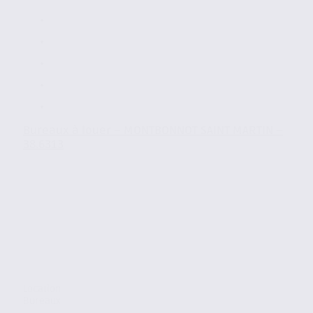
Bureaux à louer – MONTBONNOT SAINT MARTIN –
38.6313
Location
Bureaux