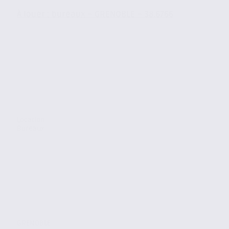
À louer : bureaux – GRENOBLE – 38.6766
Location
Bureaux
GRENOBLE