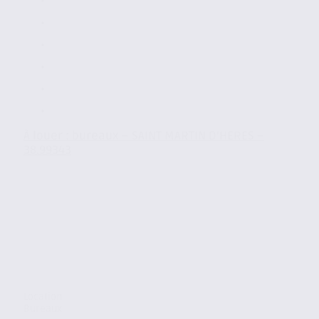
À louer : bureaux – SAINT MARTIN D’HERES –
38.99343
Location
Bureaux