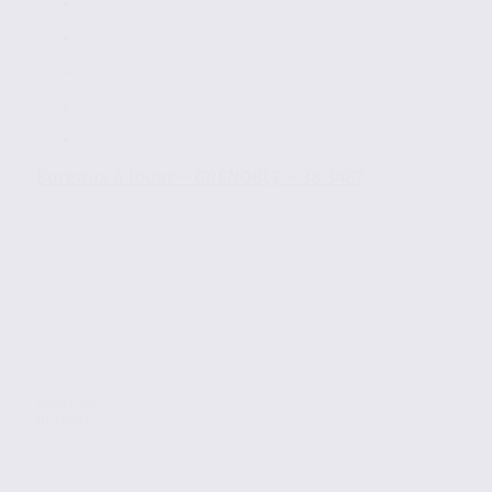
Bureaux à louer – GRENOBLE – 38.3467
Location
Bureaux