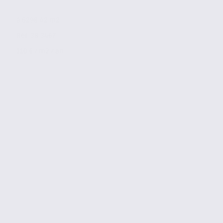
à 6298.42 m2
Réf. 38.3467
110 € / m2 / an