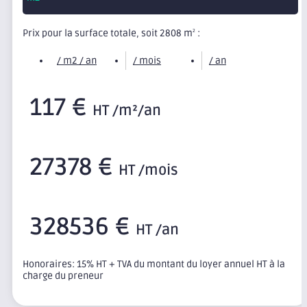
Prix pour la surface totale, soit 2808 m
:
2
/ m2 / an
/ mois
/ an
117 €
HT /m²/an
27378 €
HT /mois
328536 €
HT /an
Honoraires: 15% HT + TVA du montant du loyer annuel HT à la
charge du preneur