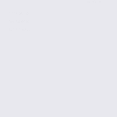
de 93.18
à 426.05 m2
Réf. 38.6015
140 € / m2 / an