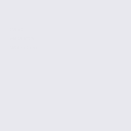
110 m2
Réf. 26.97579
165 € / m2 / an