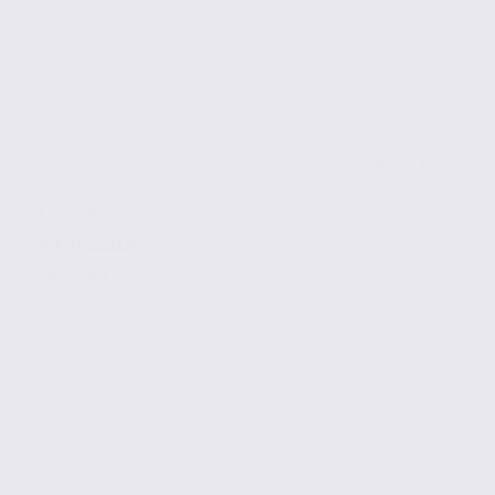
de 277.51
à 1016.13 m2
Réf. 38.100214
135 € / m2 / an