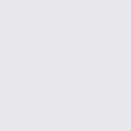
SAINT MARTIN D'HERES
353.45 m2
Réf. 38.99343
102 € / m2 / an