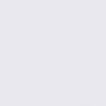
GRENOBLE
de 16.65