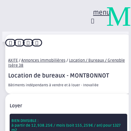
M
menu




AXITE
/
Annonces immobilières
/
Location / Bureaux / Grenoble
Isère 38
Location de bureaux - MONTBONNOT
Bâtiments indépendants à vendre et à louer - Inovallée
Loyer
BIEN DIVISIBLE :
à partir de
12,938.25
€ / mois (soit
155,259
€ / an) pour 1327
m2