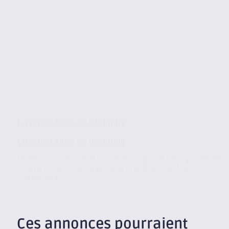
L’agence Axite de Grenoble
L’agence Axite de Grenoble
Située au centre ville de Grenoble au cœur de l’éco-quartier de
la Caserne de Bonne, l’agence de Grenoble, membre
indépendant...
Ces annonces pourraient