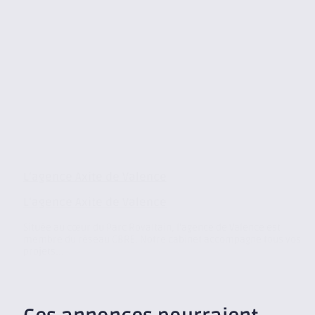
L’agence Axite de Valence
L’agence Axite de Valence
Située au cœur du Parc Rovaltain, l’agence de Valence est
membre du réseau CBRE. Notre cabinet accompagne tous vos
projets...