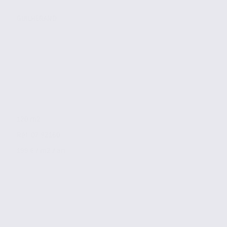
GUILHERAND
120 m2
Réf. 07.92160
199 € / m2 / an