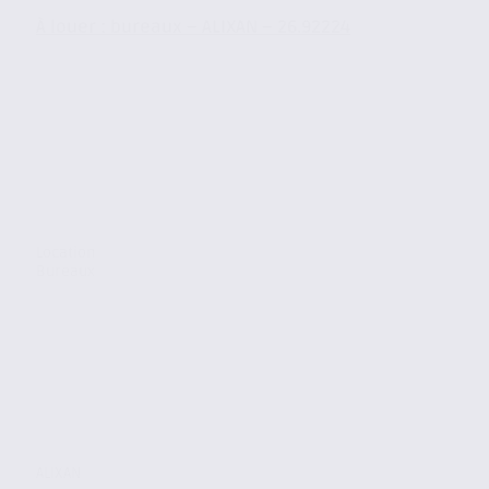
À louer : bureaux – ALIXAN – 26.92224
Location
Bureaux
ALIXAN