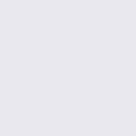
150 m2
Réf. 26.97760
134 € / m2 / an