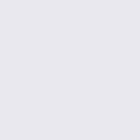
de 17
à 154 m2
Réf. 26.97829
146 € / m2 / an