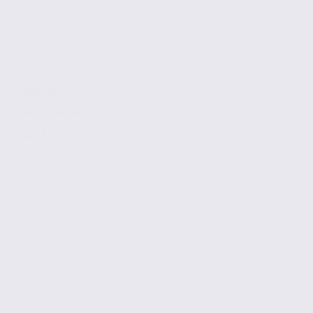
100 m2
Réf. 07.92165
120 € / m2 / an