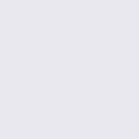
VALENCE
77 m2
Réf. 26.97711
117 € / m2 / an