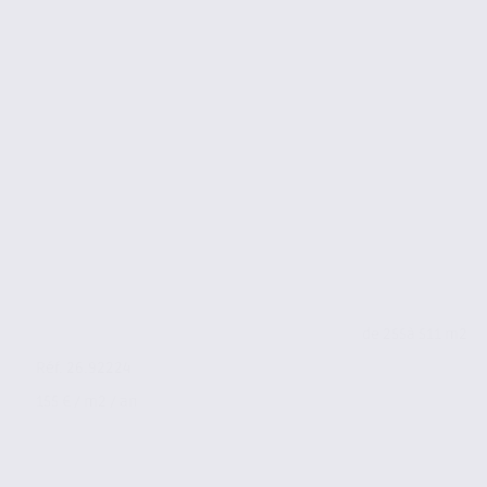
de 255
à 511 m2
Réf. 26.92224
155 € / m2 / an