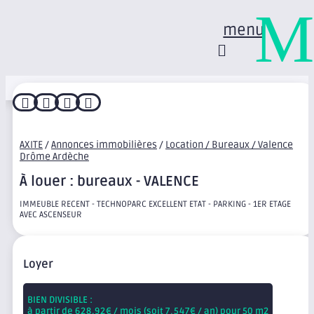
M
menu




AXITE
/
Annonces immobilières
/
Location / Bureaux / Valence
Drôme Ardèche
À louer : bureaux - VALENCE
IMMEUBLE RECENT - TECHNOPARC EXCELLENT ETAT - PARKING - 1ER ETAGE
AVEC ASCENSEUR
Loyer
BIEN DIVISIBLE :
à partir de
628.92
€ / mois (soit
7,547
€ / an) pour 50 m2