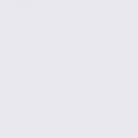
26.97701
Location
Bureaux
SAINT MARCEL LES VALENCE