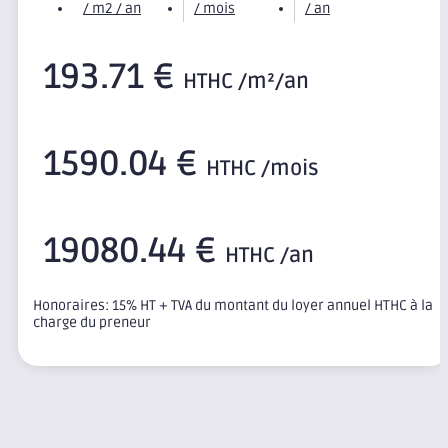
/ m2 / an
/ mois
/ an
193.71 €
HTHC /m²/an
1590.04 €
HTHC /mois
19080.44 €
HTHC /an
Honoraires: 15% HT + TVA du montant du loyer annuel HTHC à la
charge du preneur