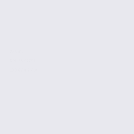
225 m2
Réf. 26.97701
130 € / m2 / an