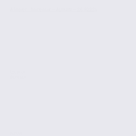
À louer : bureaux – ALIXAN – 26.92224
Location
Bureaux
ALIXAN