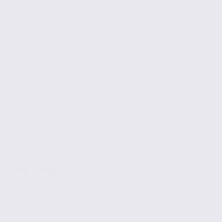
de 255
à 511 m2
Réf. 26.92224
155 € / m2 / an