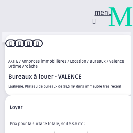
M
menu




AXITE
/
Annonces immobilières
/
Location / Bureaux / Valence
Drôme Ardèche
Bureaux à louer - VALENCE
Lautagne, Plateau de bureaux de 98,5 m² dans immeuble trés récent
Loyer
Prix pour la surface totale, soit 98.5 m
:
2