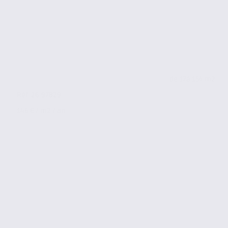
de 17
à 154 m2
Réf. 26.97829
146 € / m2 / an