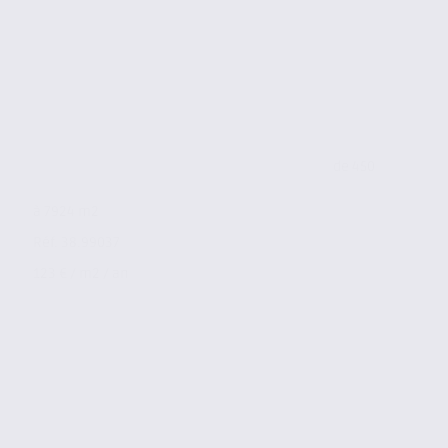
de 450
à 7924 m2
Réf. 38.99037
123 € / m2 / an