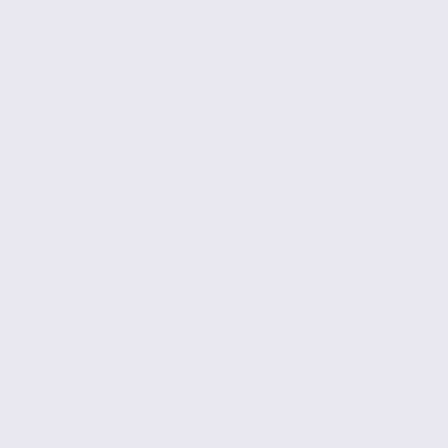
Location
Activites
HEYRIEUX
1305.7 m2
Réf. 38.100221