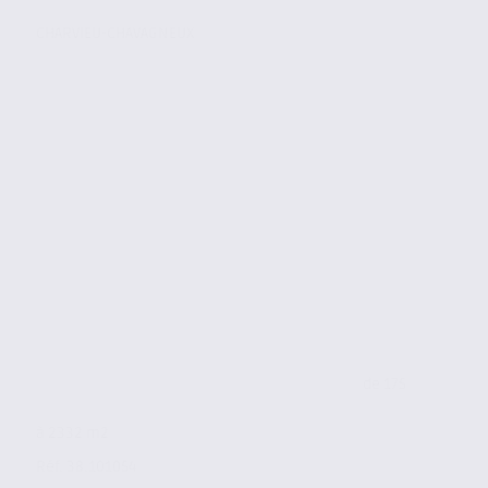
CHARVIEU-CHAVAGNEUX
de 175
à 2332 m2
Réf. 38.101054