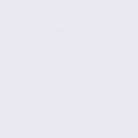
SAINT-MAURICE-DE-RÉMENS
595 m2
Réf. 01.97092
133 € / m2 / an