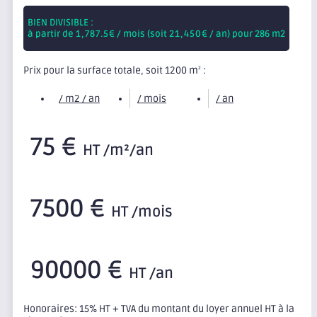
BIEN DIVISIBLE :
à partir de
1,787.5
€ / mois (soit
21,450
€ / an) pour 286 m2
Prix pour la surface totale, soit 1200 m
:
2
/ m2 / an
/ mois
/ an
75 €
HT /m²/an
7500 €
HT /mois
90000 €
HT /an
Honoraires: 15% HT + TVA du montant du loyer annuel HT à la