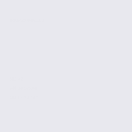
BOURGOIN-JALLIEU
565 m2
Réf. 38.101048
103 € / m2 / an