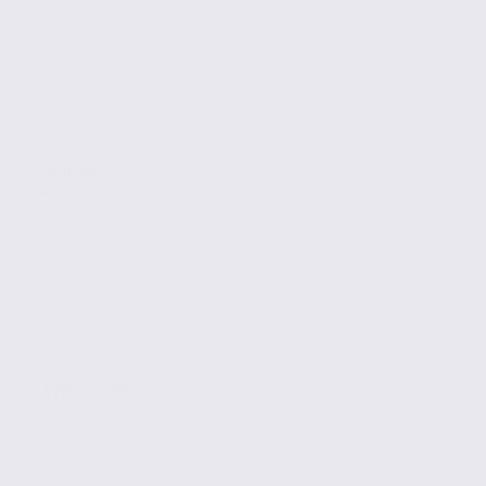
Location
Activites
LA VERPILLIÈRE