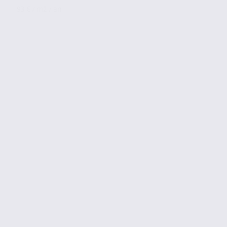
93 € / m2 / an