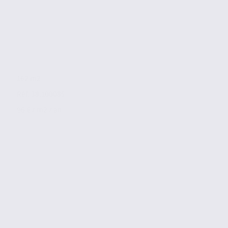
162 m2
Réf. 38.100085
96 € / m2 / an