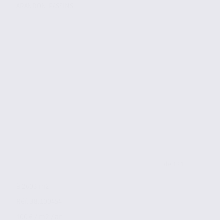
ARANDON-PASSINS
de 131
à 2603 m2
Réf. 38.100454
100 € / m2 / an