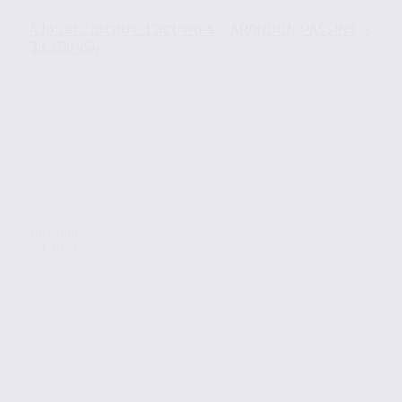
À louer : locaux d’activités – ARANDON-PASSINS –
38.100454
Location
Activites