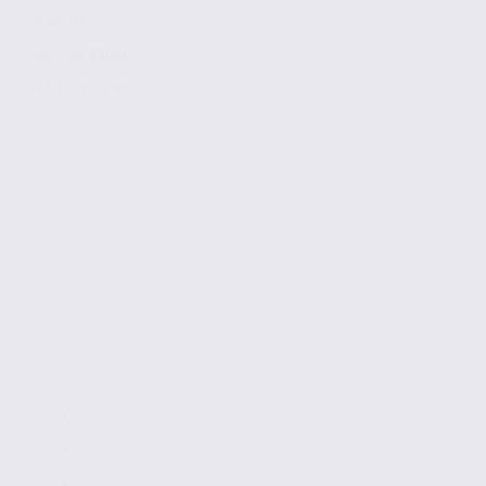
495 m2
Réf. 38.99040
95 € / m2 / an