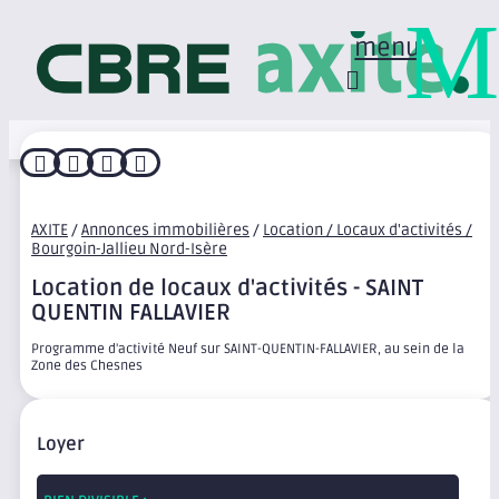
M
menu




AXITE
/
Annonces immobilières
/
Location / Locaux d'activités /
Bourgoin-Jallieu Nord-Isère
Location de locaux d'activités - SAINT
QUENTIN FALLAVIER
Programme d'activité Neuf sur SAINT-QUENTIN-FALLAVIER, au sein de la
Zone des Chesnes
Loyer