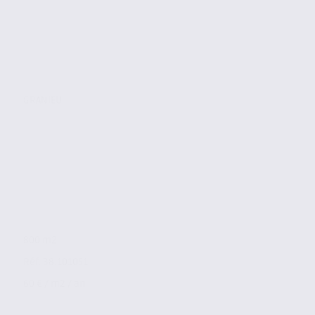
GRANIEU
800 m2
Réf. 38.101051
60 € / m2 / an