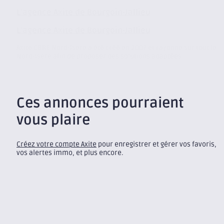
L’agence Axite de Bourgoin-Jallieu
L’agence Axite de Bourgoin-Jallieu
Axite CBRE Nord-Isère a été créé en 2007 et rayonne sur tout le
Nord-Isère afin de proposer des solutions adaptées...
Ces annonces pourraient
vous plaire
Créez votre compte Axite
pour enregistrer et gérer vos favoris,
vos alertes immo, et plus encore.