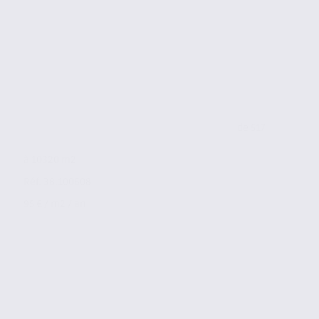
de 517
à 10320 m2
Réf. 38.100608
95 € / m2 / an