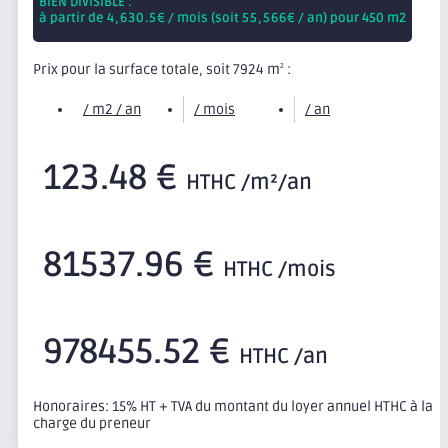
BIEN DIVISIBLE :
à partir de
4,630.5
€ / mois (soit
55,566
€ / an) pour 450 m2
Prix pour la surface totale, soit 7924 m
:
2
/ m2 / an
/ mois
/ an
123.48 €
HTHC /m²/an
81537.96 €
HTHC /mois
978455.52 €
HTHC /an
Honoraires: 15% HT + TVA du montant du loyer annuel HTHC à la
charge du preneur