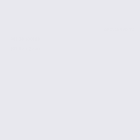
de 155
à 930 m2
Réf. 38.100683
103 € / m2 / an