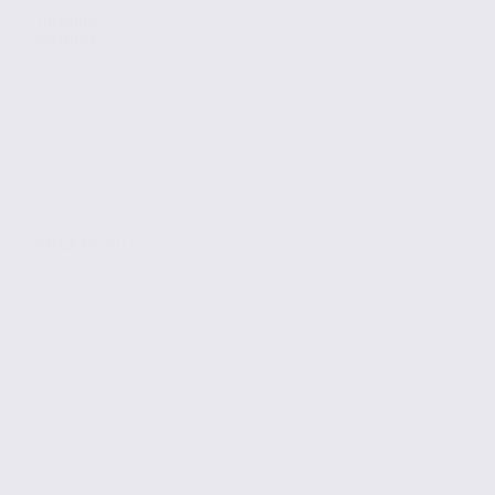
Location
Activites
VAULX MILIEU