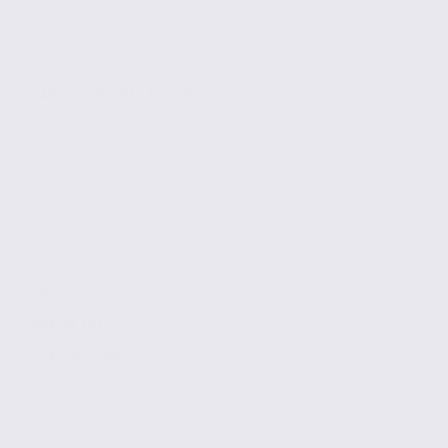
SAINT-DIDIER-DE-LA-TOUR
50 m2
Réf. 38.101221
55 € / m2 / an