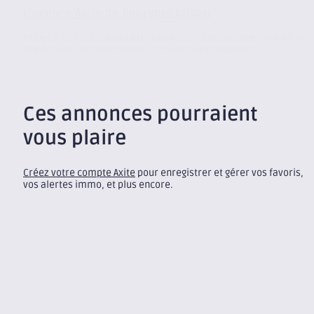
L’agence Axite de Bourgoin-Jallieu
Axite CBRE Nord-Isère a été créé en 2007 et rayonne sur tout le
Nord-Isère afin de proposer des solutions adaptées...
Ces annonces pourraient
vous plaire
Créez votre compte Axite
pour enregistrer et gérer vos favoris,
vos alertes immo, et plus encore.