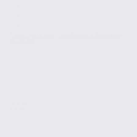
À louer : entrepôts – SAINT-DIDIER-DE-LA-TOUR –
38.101221
Location
Activites