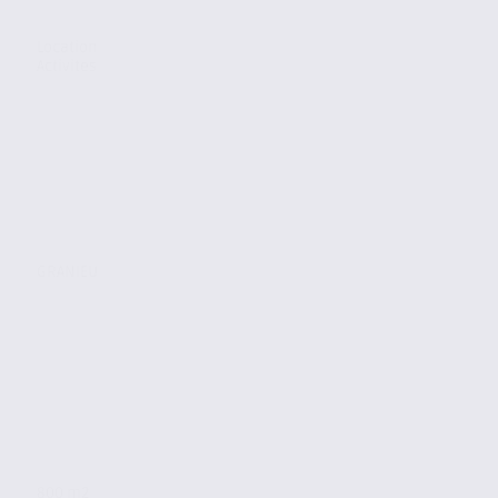
Location
Activites
GRANIEU
800 m2