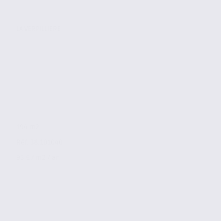
LA VERPILLIERE
194 m2
Réf. 38.101040
93 € / m2 / an