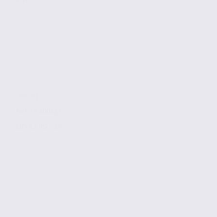
RUY
199 m2
Réf. 38.100313
109 € / m2 / an