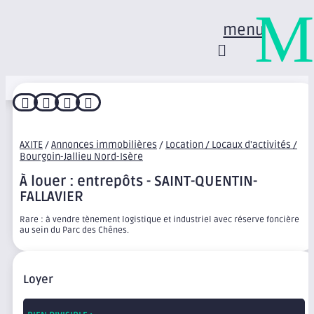
M
menu




AXITE
/
Annonces immobilières
/
Location / Locaux d'activités /
Bourgoin-Jallieu Nord-Isère
À louer : entrepôts - SAINT-QUENTIN-
FALLAVIER
Rare : à vendre tènement logistique et industriel avec réserve foncière
au sein du Parc des Chênes.
Loyer