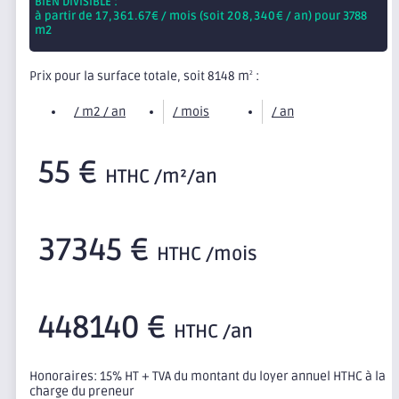
BIEN DIVISIBLE :
à partir de
17,361.67
€ / mois (soit
208,340
€ / an) pour 3788
m2
Prix pour la surface totale, soit 8148 m
:
2
/ m2 / an
/ mois
/ an
55 €
HTHC /m²/an
37345 €
HTHC /mois
448140 €
HTHC /an
Honoraires: 15% HT + TVA du montant du loyer annuel HTHC à la
charge du preneur