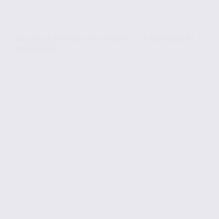
Locaux d’activités en location – LA VERPILLIERE –
38.101040
Location
Activites