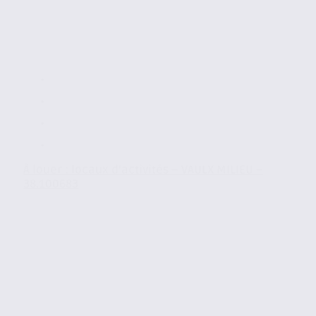
À louer : locaux d’activités – VAULX MILIEU –
38.100683