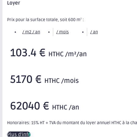
Loyer
Prix pour la surface totale, soit 600 m
:
2
/ m2 / an
/ mois
/ an
103.4 €
HTHC /m²/an
5170 €
HTHC /mois
62040 €
HTHC /an
Honoraires: 15% HT + TVA du montant du loyer annuel HTHC à la ch
Plus d'infos