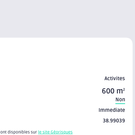
Activites
600 m
2
Non
Immediate
38.99039
sont disponibles sur
le site Géorisques