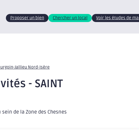
Proposer un bien
Chercher un local
Voir les études de m
ourgoin-Jallieu Nord-Isère
vités - SAINT
u sein de la Zone des Chesnes