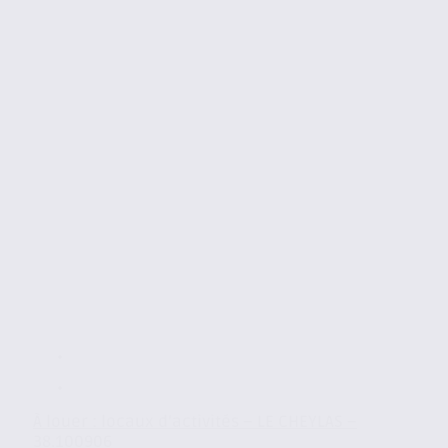
À louer : locaux d’activités – LE CHEYLAS –
38.100906