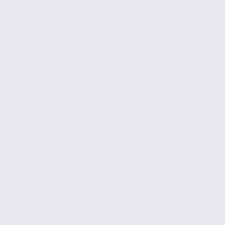
à 2067 m2
Réf. 73.23466
132 € / m2 / an