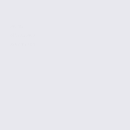
340 m2
Réf. 73.23460
95 € / m2 / an