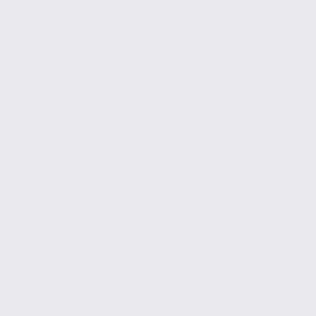
ENTRELACS
420 m2
Réf. 73.23616
129 € / m2 / an