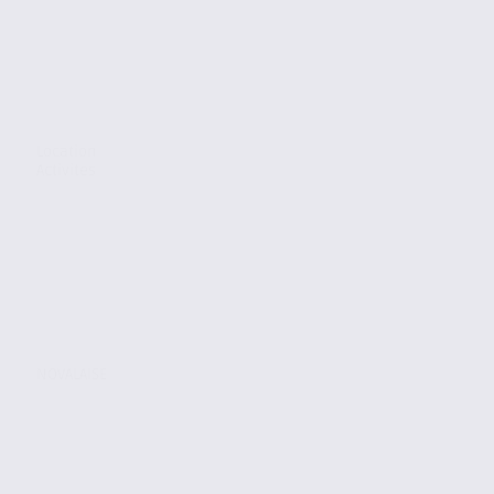
Location
Activites
NOVALAISE