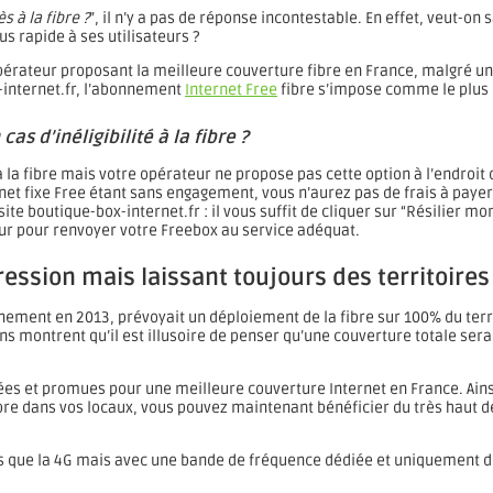
s à la fibre ?
”, il n’y a pas de réponse incontestable. En effet, veut-on
lus rapide à ses utilisateurs ?
opérateur proposant la meilleure couverture fibre en France, malgré u
-internet.fr, l’abonnement
Internet Free
fibre s’impose comme le plus
n
cas d’inéligibilité à
la fibre ?
 la fibre mais votre opérateur ne propose pas cette option à l’endroit 
net fixe Free étant sans engagement, vous n’aurez pas de frais à paye
 site boutique-box-internet.fr : il vous suffit de cliquer sur “Résilier
eur pour renvoyer votre Freebox au service adéquat.
ession mais laissant toujours des territoires
rnement en 2013, prévoyait un déploiement de la fibre sur 100% du terri
ons montrent qu’il est illusoire de penser qu’une couverture totale ser
es et promues pour une meilleure couverture Internet en France. Ains
fibre dans vos locaux, vous pouvez maintenant bénéficier du très haut dé
 que la 4G mais avec une bande de fréquence dédiée et uniquement des