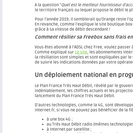
A la question “
Quel est le meilleur fournisseur d’accè
le territoire français ou lequel propose le débit le p
Pour l’année 2019, il semblerait qu’Orange reste l’
En revanche, comme l’explique le site boutique-box
grâce à sa vitesse de débit descendant !
Comment résilier sa Freebox sans frais e
Vous êtes abonné à l’ADSL chez Free, voulez passer à
Comme expliqué sur
ce site
, les abonnements Inter
la résiliation sont simples et sont expliquées par le
de suivre les indications données par votre opérat
Un déploiement national en progr
Le Plan France Très Haut Débit, révélé par le gouve
indéniablement, les chiffres actuels et les projecti
lancement du Plan France Très Haut Débit.
D’autres technologies, comme la 4G, sont développé
internet.fr, si vous ne pouvez pas bénéficier de la 
à une box 4G ;
au Très Haut Débit radio (mêmes technologies
à Internet par satellite ;