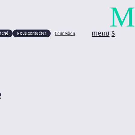
M
menu
arché
Nous contacter
Connexion
e