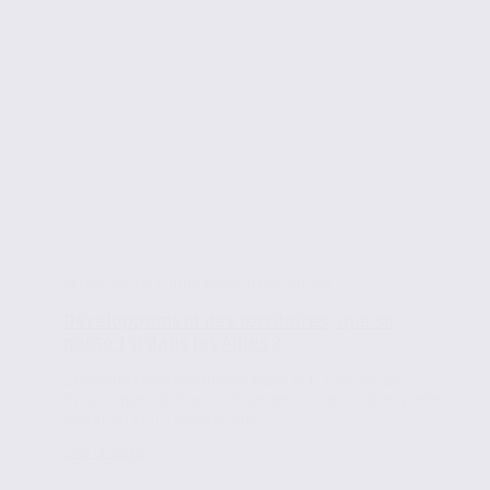
Actualités de l'immobilier d'entreprise
Développement des territoires, que se
passe-t-il dans les Alpes ?
La Région Auvergne Rhône-Alpes est l’une des plus
dynamiques de France et ses territoires sont en pleine
mutation afin d’assurer aux...
Lire la suite