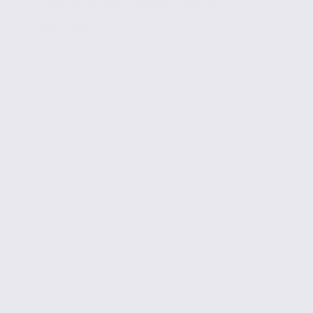
image de marque, économies d’énergie…...
Lire la suite