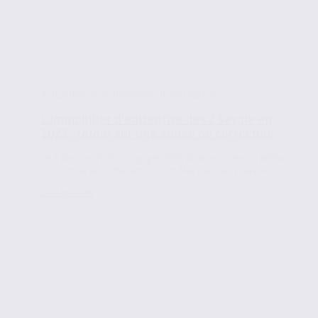
Actualités de l'immobilier d'entreprise
L’immobilier d’entreprise des 2 Savoie en
2023 : retour sur une année de correction
Le 8 février 2024, l’équipe CBRE Axite a animé la 8ème
édition de la conférence Point Marché des 2 Savoie...
Lire la suite