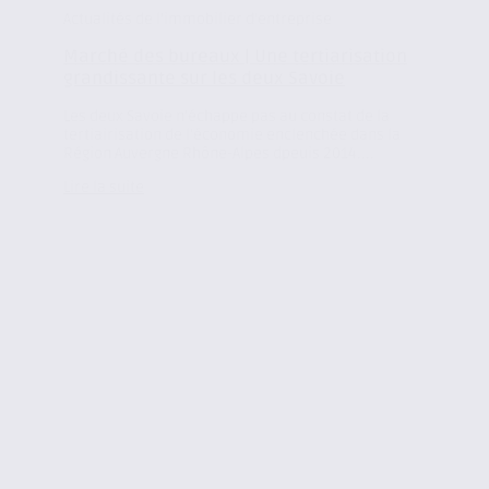
Actualités de l'immobilier d'entreprise
Marché des bureaux | Une tertiarisation
grandissante sur les deux Savoie
Les deux Savoie n’échappe pas au constat de la
tertiairisation de l’économie enclenchée dans la
Région Auvergne Rhône-Alpes dpeuis 2014....
Lire la suite