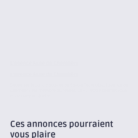
L’agence Axite de Chambéry
L’agence Axite de Chambéry
Située sur le parc d’activité de Savoie Technolac, l’agence de
Chambéry est membre du réseau CBRE. Notre cabinet vous
accompagne, quelle...
Ces annonces pourraient
vous plaire