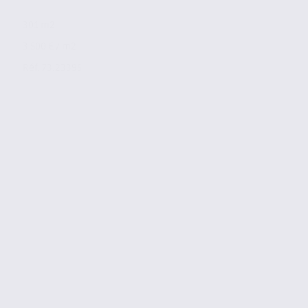
301 m2
3 500 € / m2
Réf. 73.23395