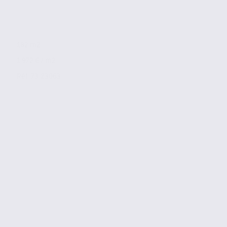
182 m2
1 972 € / m2
Réf. 73.23063