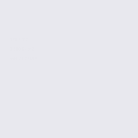
139.5 m2
3 100 € / m2
Réf. 73.23483