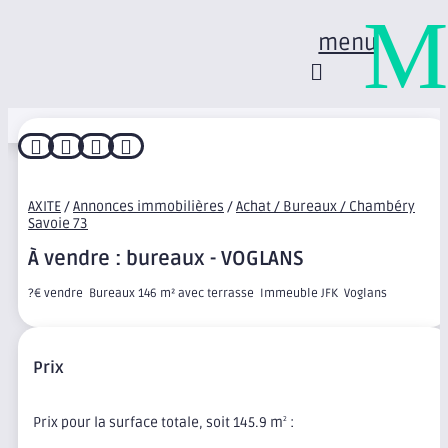
M
menu




AXITE
/
Annonces immobilières
/
Achat / Bureaux / Chambéry
Savoie 73
À vendre : bureaux - VOGLANS
?€ vendre  Bureaux 146 m² avec terrasse  Immeuble JFK  Voglans
Prix
Prix pour la surface totale, soit 145.9 m
:
2