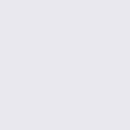
255 m2
2 441 € / m2
Réf. 73.23644