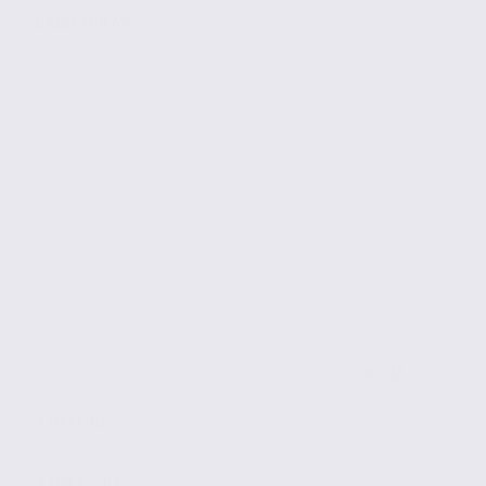
GRESY SUR AIX
de 115
à 5000 m2
3 100 € / m2