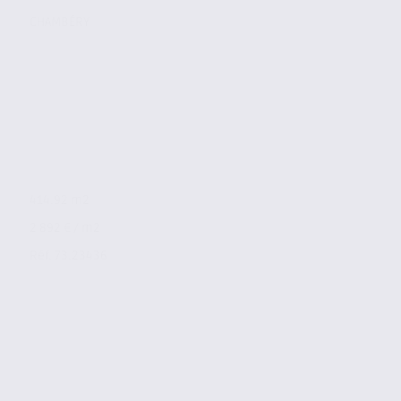
CHAMBÉRY
414.92 m2
2 892 € / m2
Réf. 73.23436