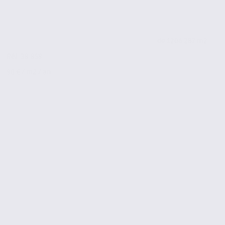
de 120
à 287 m2
Réf. 38.858
90 € / m2 / an