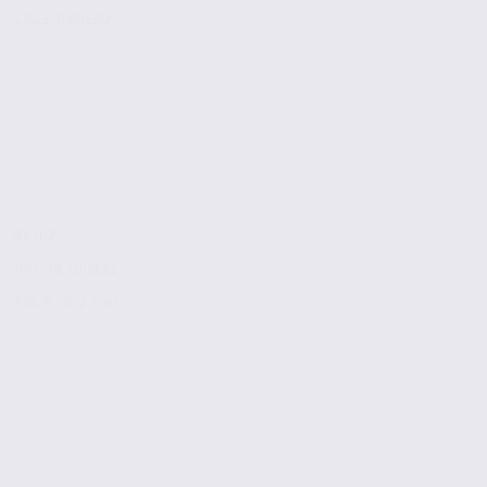
L'ISLE-D'ABEAU
85 m2
Réf. 38.100832
134 € / m2 / an