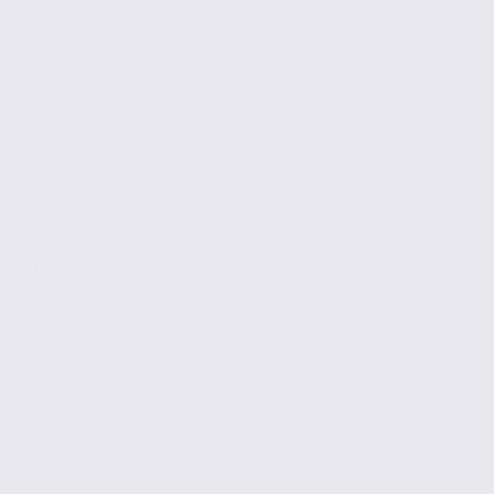
EVIAN LES BAINS
140 m2
Réf. 74.21919
228 € / m2 / an