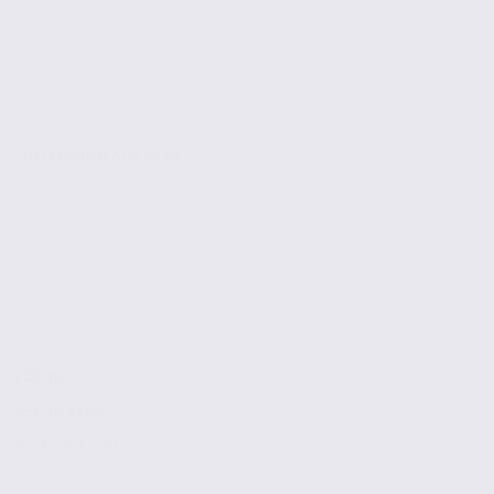
CHATEAUNEUF SUR ISERE
228 m2
Réf. 26.92554
157 € / m2 / an