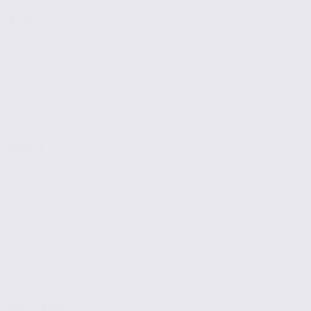
Location
Bureaux
ANNECY
202 m2
Réf. 74.21217