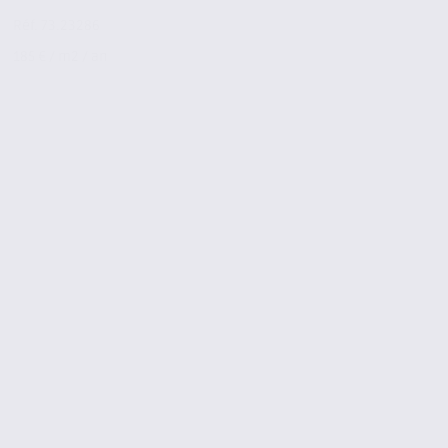
Réf. 73.23286
185 € / m2 / an