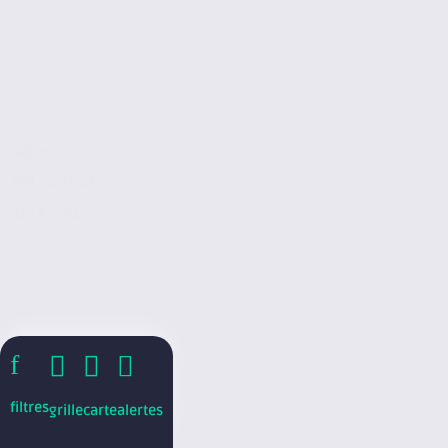
400 m2
Réf. 74.21746
145 € / m2 / an
f



filtres
grille
carte
alertes