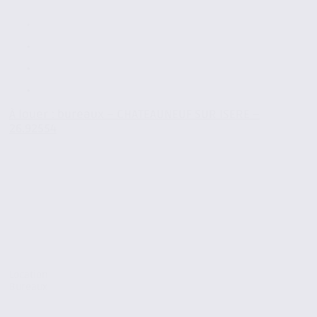
À louer : bureaux – CHATEAUNEUF SUR ISERE –
26.92554
Location
Bureaux