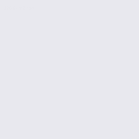
220 € / m2 / an