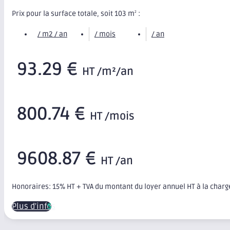
Prix pour la surface totale, soit 103 m
:
2
/ m2 / an
/ mois
/ an
93.29 €
HT /m²/an
800.74 €
HT /mois
9608.87 €
HT /an
Honoraires: 15% HT + TVA du montant du loyer annuel HT à la char
Plus d'infos