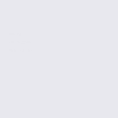
389 m2
Réf. 74.21984
80 € / m2 / an