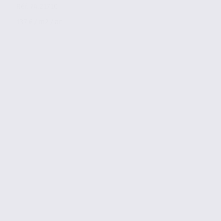
Réf. 74.21710
137 € / m2 / an