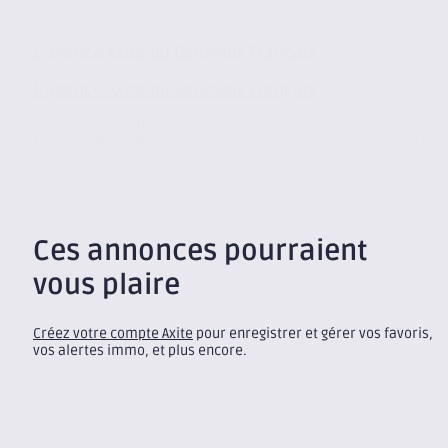
L’agence Axite du Genevois Français
L’agence Axite du Genevois Français
Convaincu de l’attractivité et du dynamisme du Genevois
Français, Axite CBRE se devait d’apporter une réponse locale et
sur-mesure aux...
Ces annonces pourraient
vous plaire
Créez votre compte Axite
pour enregistrer et gérer vos favoris,
vos alertes immo, et plus encore.