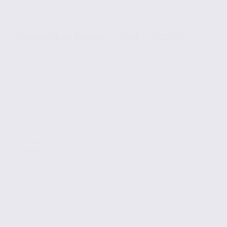
Commerce en location – THYEZ – 74.22033
Location
Commerces