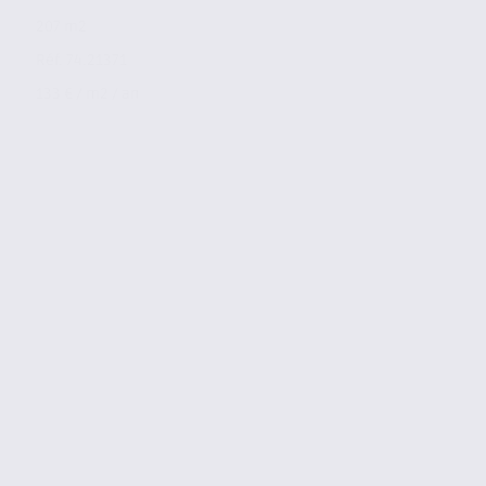
207 m2
Réf. 74.21371
133 € / m2 / an