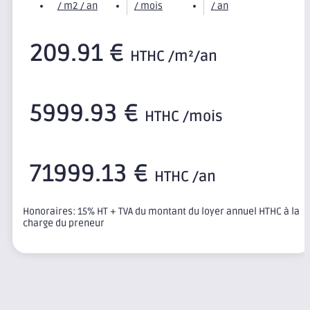
/ m2 / an
/ mois
/ an
209.91 €
HTHC /m²/an
5999.93 €
HTHC /mois
71999.13 €
HTHC /an
Honoraires: 15% HT + TVA du montant du loyer annuel HTHC à la
charge du preneur