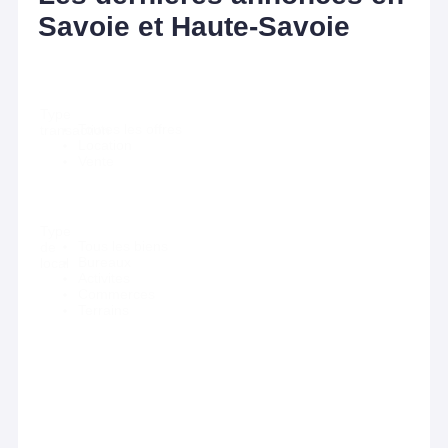
Savoie et Haute-Savoie
Type
Toutes les offres
transaction
Location
Vente
Type
Tous les biens
de
Bureaux
local
Activites
Commerces
Terrains