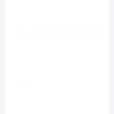
À louer : commerce – SAINT-JORIOZ – 74.21999
Location
Commerces