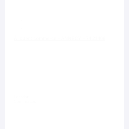
À louer : commerce – ANNECY – 74.21469
Location
Commerces