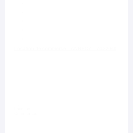
Location de commerce – ANNECY – 74.22040
Location
Commerces