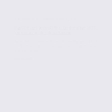
Actualités de l'immobilier d'entreprise
Marché de l’immobilier d’entreprise 2022 :
l’attractivité des deux Savoie
Après deux années en distanciel, les équipes d’AXITE
CBRE ont eu le plaisir d’accueillir au Village by CA, au
Bourget-Du-Lac,...
Lire la suite