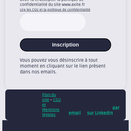
confidentialité du site www.axite.fr
Lire les CGU et la politique de confidentialité
Inscription
Vous pouvez vous désinscrire à tout
moment en cliquant sur le lien présent
dans nos emails.
Plan du
© Axite – tous droits
site
–
CGU
réservés
Retrouvez
et
nos conseils et actus
par
Mentions
email
et
sur LinkedIn
légales