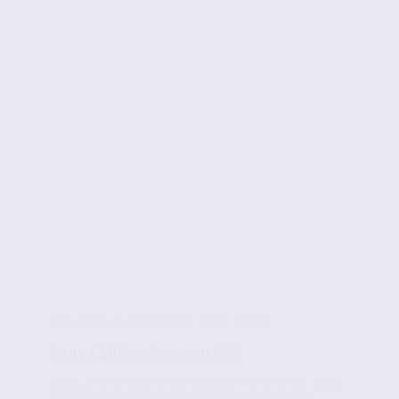
Actualités de l'immobilier d'entreprise
Axite CBRE, présent au SIEC
Le 17,18 et 19 Juin se déroulera à Paris, le SIEC 2014.
Sous la gouverne du CNCC, le Conseil National...