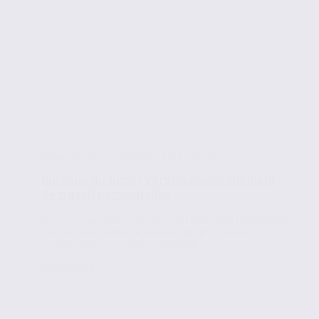
Actualités de l'immobilier d'entreprise
Bureaux du futur | Vers un environnement
de travail personnalisé
Et si on imaginait les bureaux du futur ? Où technologie,
bien-être et flexibilité seraient les principales
composantes d’un environnement...
Lire la suite