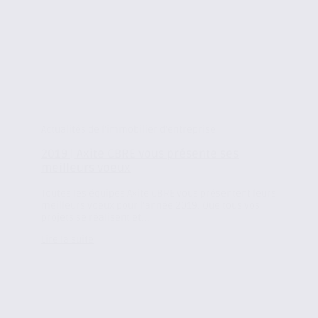
Actualités de l'immobilier d'entreprise
2019 | Axite CBRE vous présente ses
meilleurs voeux
Toutes les équipes Axite CBRE vous présentent leurs
meilleurs voeux pour l’année 2019. Que tous vos
projets se réalisent et...
Lire la suite