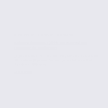
Actualités de l'immobilier d'entreprise
Valence Romans | 2019, un marché qui
continue de performer
La 2ème édition du Point Marché Valence Romans s’est
déroulée le 29 janvier dernier. Le rendez-vous était
donné aux différents...
Lire la suite