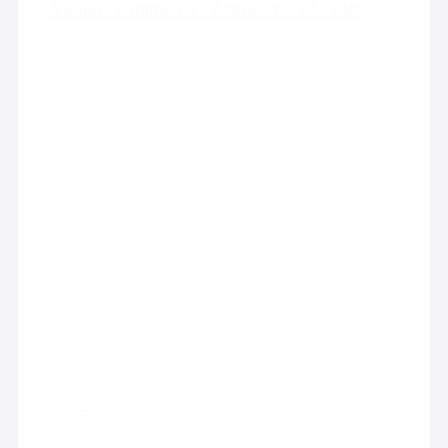
À louer : commerce – ANNECY – 74.21469
Location
Commerces
ANNECY