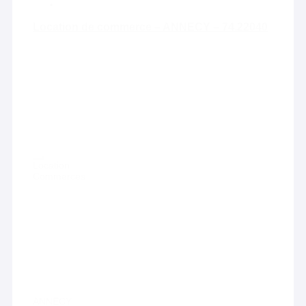
Location de commerce – ANNECY – 74.22040
Location
Commerces
ANNECY