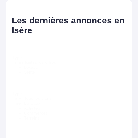
Les dernières annonces en
Isère
Type
Toutes les offres
transaction
Location
Vente
Type
Tous les biens
de
Bureaux
local
Activites
Commerces
Terrains